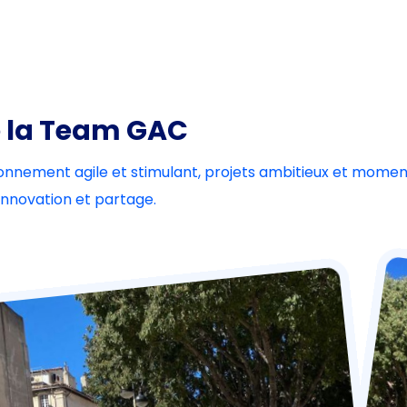
de la Team GAC
vironnement agile et stimulant, projets ambitieux et mome
 innovation et partage.